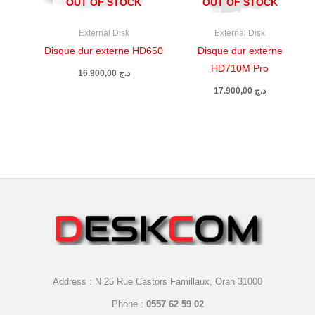
OUT OF STOCK
OUT OF STOCK
External Disk
External Disk
Disque dur externe HD650
Disque dur externe
HD710M Pro
16.900,00
د.ج
17.900,00
د.ج
Address : N 25 Rue Castors Famillaux, Oran 31000
Phone :
0557 62 59 02